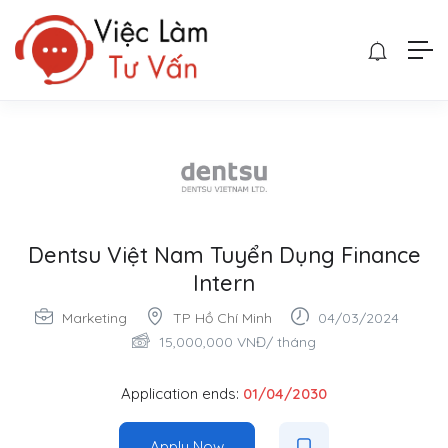
Dentsu Việt Nam Tuyển Dụng Finance
Intern
Marketing
TP Hồ Chí Minh
04/03/2024
15,000,000
VNĐ
/ tháng
Application ends:
01/04/2030
Apply Now