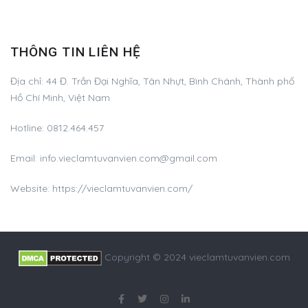
THÔNG TIN LIÊN HỆ
Địa chỉ:
44 Đ. Trần Đại Nghĩa, Tân Nhựt, Bình Chánh, Thành phố
Hồ Chí Minh, Việt Nam
Hotline:
0812.464.457
Email:
info.vieclamtuvanvien.com@gmail.com
Website: https://vieclamtuvanvien.com/
Copyright © 2024 vieclamtuvanvien.com