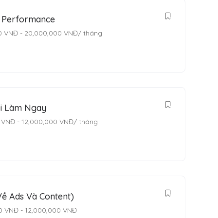
/ Performance
0
VNĐ
-
20,000,000
VNĐ
/ tháng
i Làm Ngay
VNĐ
-
12,000,000
VNĐ
/ tháng
ề Ads Và Content)
0
VNĐ
-
12,000,000
VNĐ