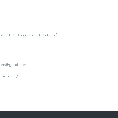
 Tân Nhựt, Bình Chánh, Thành phố
n.com@gmail.com
nvien.com/