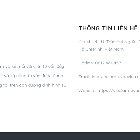
THÔNG TIN LIÊN HỆ
Địa chỉ:
44 Đ. Trần Đại Nghĩa,
Hồ Chí Minh, Việt Nam
Hotline:
0812.464.457
và kết nối với vị trí tư vấn đầy
ức và kỹ năng tư vấn được đánh
Email:
info.vieclamtuvanvie
 tôi trên con đường định hình sự
Website: https://vieclamtuva