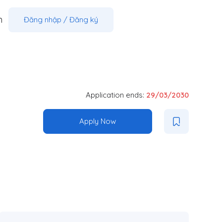
m
Đăng nhập
/
Đăng ký
Application ends:
29/03/2030
Apply Now