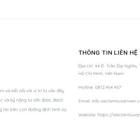
THÔNG TIN LIÊN HỆ
Địa chỉ:
44 Đ. Trần Đại Nghĩa,
Hồ Chí Minh, Việt Nam
Hotline:
0812.464.457
và kết nối với vị trí tư vấn đầy
ức và kỹ năng tư vấn được đánh
Email:
info.vieclamtuvanvie
 tôi trên con đường định hình sự
Website: https://vieclamtuva