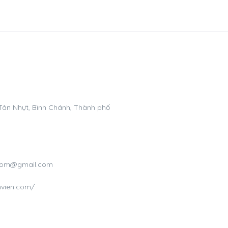
 Tân Nhựt, Bình Chánh, Thành phố
n.com@gmail.com
nvien.com/