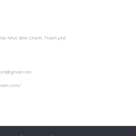
 Tân Nhựt, Bình Chánh, Thành phố
n.com@gmail.com
nvien.com/