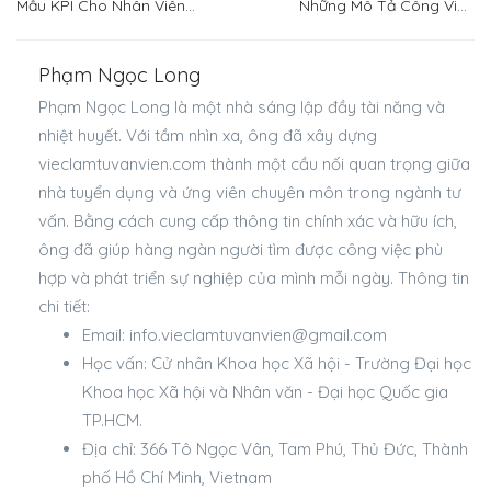
Mẫu KPI Cho Nhân Viên
Những Mô Tả Công Việc
Bán Hàng, Quy Trình Xây
Chăm Sóc Khách Hàng
Dựng Và Ví Dụ
Chi Tiết Từ A – Z
Phạm Ngọc Long
Phạm Ngọc Long là một nhà sáng lập đầy tài năng và
nhiệt huyết. Với tầm nhìn xa, ông đã xây dựng
vieclamtuvanvien.com thành một cầu nối quan trọng giữa
nhà tuyển dụng và ứng viên chuyên môn trong ngành tư
vấn. Bằng cách cung cấp thông tin chính xác và hữu ích,
ông đã giúp hàng ngàn người tìm được công việc phù
hợp và phát triển sự nghiệp của mình mỗi ngày.
Thông tin
chi tiết:
Email:
info.vieclamtuvanvien@gmail.com
Học vấn: Cử nhân Khoa học Xã hội - Trường Đại học
Khoa học Xã hội và Nhân văn - Đại học Quốc gia
TP.HCM.
Địa chỉ: 366 Tô Ngọc Vân, Tam Phú, Thủ Đức, Thành
phố Hồ Chí Minh, Vietnam