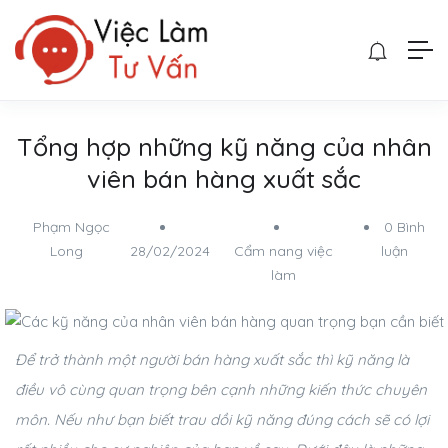
Tổng hợp những kỹ năng của nhân
viên bán hàng xuất sắc
Phạm Ngọc
0 Bình
Long
28/02/2024
Cẩm nang việc
luận
làm
Để trở thành một người bán hàng xuất sắc thì kỹ năng là
điều vô cùng quan trọng bên cạnh những kiến thức chuyên
môn. Nếu như bạn biết trau dồi kỹ năng đúng cách sẽ có lợi