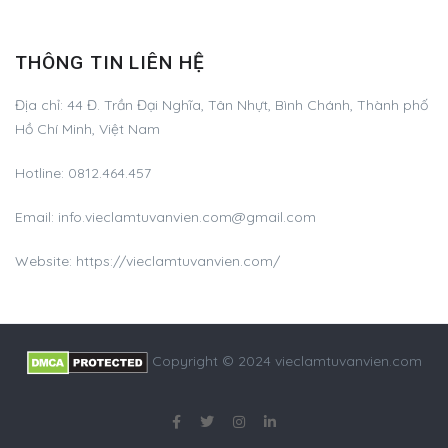
THÔNG TIN LIÊN HỆ
Địa chỉ:
44 Đ. Trần Đại Nghĩa, Tân Nhựt, Bình Chánh, Thành phố
Hồ Chí Minh, Việt Nam
Hotline:
0812.464.457
Email:
info.vieclamtuvanvien.com@gmail.com
Website: https://vieclamtuvanvien.com/
Copyright © 2024 vieclamtuvanvien.com