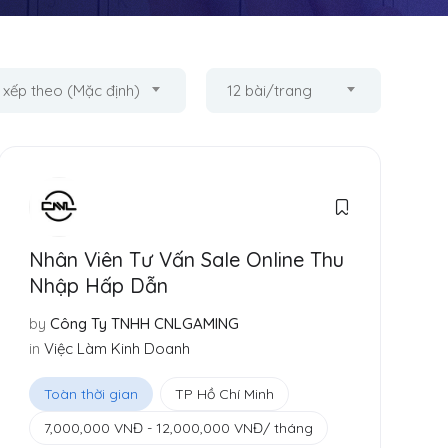
 xếp theo (Mặc định)
12 bài/trang
Nhân Viên Tư Vấn Sale Online Thu
Nhập Hấp Dẫn
by
Công Ty TNHH CNLGAMING
in
Việc Làm Kinh Doanh
Toàn thời gian
TP Hồ Chí Minh
7,000,000
VNĐ
-
12,000,000
VNĐ
/ tháng