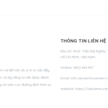
THÔNG TIN LIÊN HỆ
Địa chỉ:
44 Đ. Trần Đại Nghĩa,
Hồ Chí Minh, Việt Nam
Hotline:
0812.464.457
và kết nối với vị trí tư vấn đầy
ức và kỹ năng tư vấn được đánh
Email:
info.vieclamtuvanvie
 tôi trên con đường định hình sự
Website: https://vieclamtuva