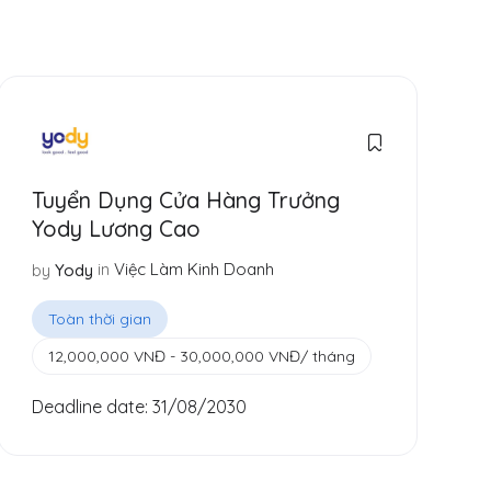
Tuyển Dụng Cửa Hàng Trưởng
Yody Lương Cao
in
Việc Làm Kinh Doanh
by
Yody
Toàn thời gian
12,000,000
VNĐ
-
30,000,000
VNĐ
/ tháng
Deadline date:
31/08/2030