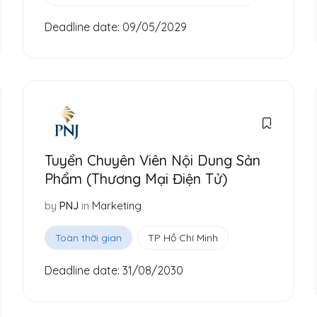
Deadline date:
09/05/2029
Tuyển Chuyên Viên Nội Dung Sản
Phẩm (Thương Mại Điện Tử)
in
Marketing
by
PNJ
Toàn thời gian
TP Hồ Chí Minh
Deadline date:
31/08/2030