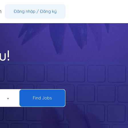
m
Đăng nhập
/
Đăng ký
u!
Find Jobs