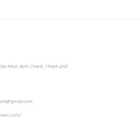
 Tân Nhựt, Bình Chánh, Thành phố
n.com@gmail.com
nvien.com/