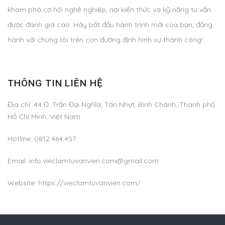
khám phá cơ hội nghề nghiệp, nơi kiến thức và kỹ năng tư vấn
được đánh giá cao. Hãy bắt đầu hành trình mới của bạn, đồng
hành với chúng tôi trên con đường định hình sự thành công!
THÔNG TIN LIÊN HỆ
Địa chỉ:
44 Đ. Trần Đại Nghĩa, Tân Nhựt, Bình Chánh, Thành phố
Hồ Chí Minh, Việt Nam
Hotline:
0812.464.457
Email:
info.vieclamtuvanvien.com@gmail.com
Website: https://vieclamtuvanvien.com/