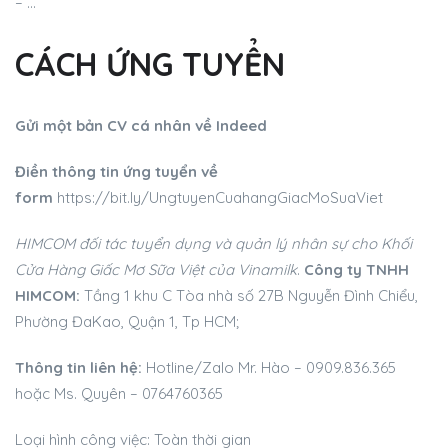
– …
CÁCH ỨNG TUYỂN
Gửi một bản CV cá nhân về Indeed
Điền thông tin ứng tuyển về
form
https://bit.ly/UngtuyenCuahangGiacMoSuaViet
HIMCOM đối tác tuyển dụng và quản lý nhân sự cho Khối
Cửa Hàng Giấc Mơ Sữa Việt của Vinamilk
.
Công ty TNHH
HIMCOM:
Tầng 1 khu C Tòa nhà số 27B Nguyễn Đình Chiểu,
Phường ĐaKao, Quận 1, Tp HCM;
Thông tin liên hệ:
Hotline/Zalo Mr. Hào – 0909.836.365
hoặc Ms. Quyên – 0764760365
Loại hình công việc: Toàn thời gian