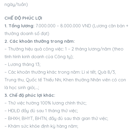
ngày/tuần)
CHẾ ĐỘ PHÚC LỢI
1. Tổng lương:
7.000.000 – 8.000.000 VND (Lương căn bản +
thưởng doanh số đạt)
2. Các khoản thưởng trong năm:
– Thưởng hiệu quả công việc: 1 – 2 tháng lương/năm (theo
tình hình kinh doanh của Công ty);
– Lương tháng 13;
– Các khoản thưởng khác trong năm: Lì xì tết, Quà 8/3,
Trung thu, Quốc tế Thiếu Nhi, Khen thưởng Nhân viên có con
là học sinh giỏi,…;
3. Chế độ phúc lợi khác:
– Thử việc hường 100% lương chính thức;
– HĐLĐ đầy đủ sau 1 tháng thử việc;
– BHXH, BHYT, BHTN, đầy đủ sau thời gian thử việc;
– Khám sức khỏe định kỳ hàng năm;