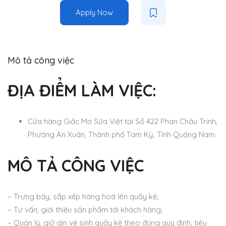
Apply Now
Mô tả công việc
ĐỊA ĐIỂM LÀM VIỆC:
Cửa hàng Giấc Mơ Sữa Việt tại Số 422 Phan Châu Trinh,
Phường An Xuân, Thành phố Tam Kỳ, Tỉnh Quảng Nam
MÔ TẢ CÔNG VIỆC
– Trưng bày, sắp xếp hàng hoá lên quầy kệ;
– Tư vấn, giới thiệu sản phẩm tới khách hàng;
– Quản lý, giữ gìn vệ sinh quầy kệ theo đúng quy định, tiêu