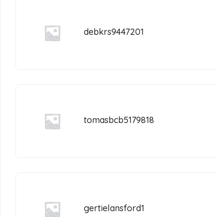
debkrs9447201
tomasbcb5179818
gertielansford1