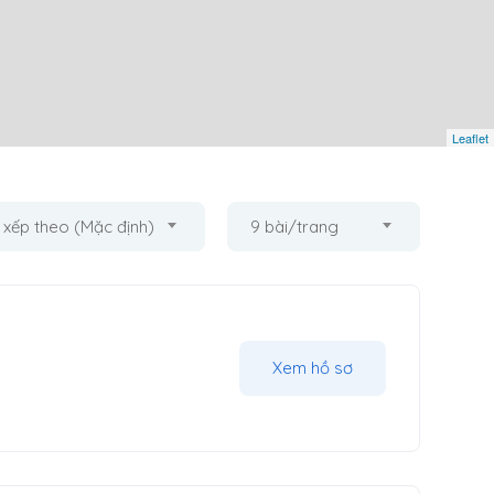
Leaflet
 xếp theo (Mặc định)
9 bài/trang
Xem hồ sơ