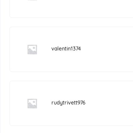
valentin1374
rudytrivett976