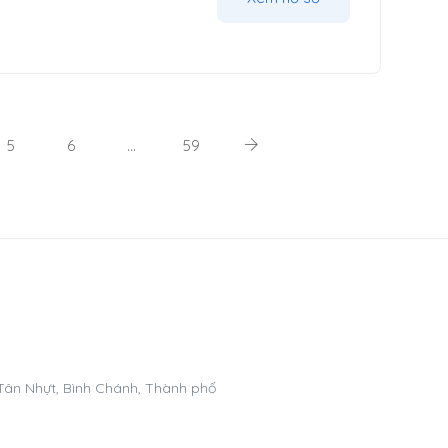
5
6
…
59
 Tân Nhựt, Bình Chánh, Thành phố