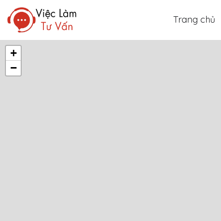
Trang chủ
+
−