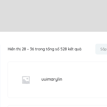
Hiển thị
28
–
36
trong tổng số 528 kết quả
Sắp
uuimarylin