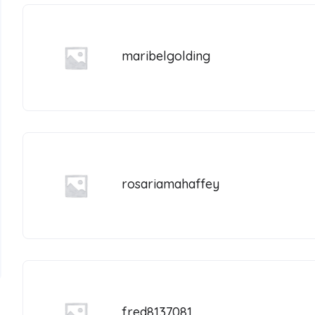
maribelgolding
rosariamahaffey
fred8137081