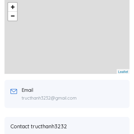
+
−
Leaflet
Email
tructhanh3232@gmail.com
Contact tructhanh3232