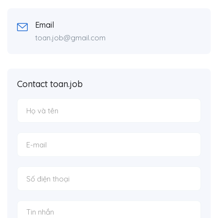
Email
toan.job@gmail.com
Contact toan.job