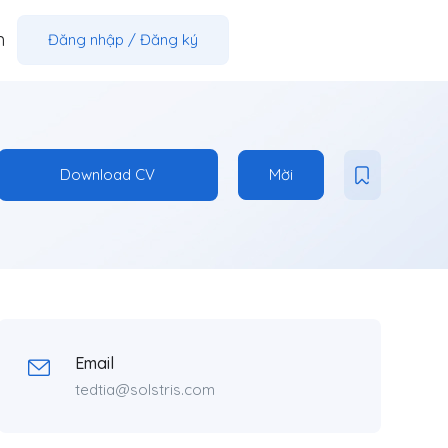
m
Đăng nhập
/
Đăng ký
Download CV
Mời
Email
tedtia@solstris.com