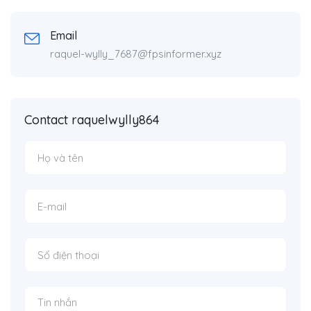
Email
raquel-wylly_7687@fpsinformer.xyz
Contact raquelwylly864