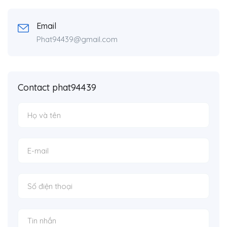
Email
Phat94439@gmail.com
Contact phat94439