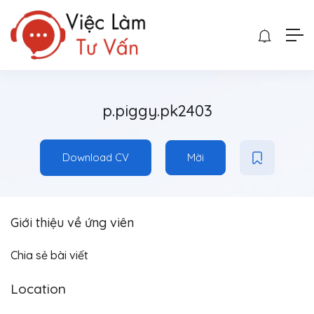
p.piggy.pk2403
Download CV
Mời
Giới thiệu về ứng viên
Chia sẻ bài viết
Location