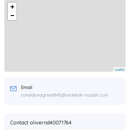
+
−
Leaflet
Email
ronaldlundgren6845@sedekah-mudah.com
Contact olivernd40071764