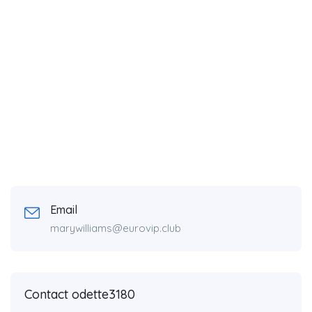
Email
marywilliams@eurovip.club
Contact odette3180