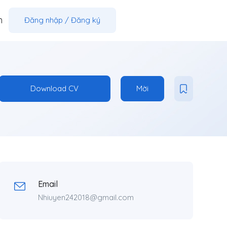
m
Đăng nhập
/
Đăng ký
Download CV
Mời
Email
Nhiuyen242018@gmail.com