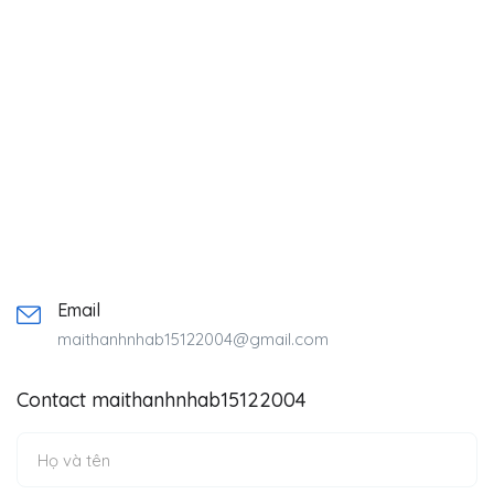
Email
maithanhnhab15122004@gmail.com
Contact maithanhnhab15122004