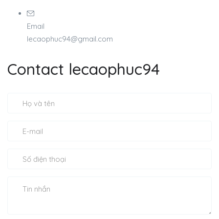
Email
lecaophuc94@gmail.com
Contact lecaophuc94