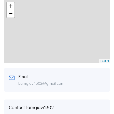
+
−
Leaflet
Email
Lamgiavi1302@gmail.com
Contact lamgiavi1302