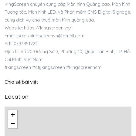
KingScreen chuyên cung cấp Màn hình Quảng cáo, Màn hình
Tương tác, Màn hình LED, và Phần mềm CMS Digital Signage,
cùng dịch vụ cho thuê màn hình quảng cáo.
Website: https://kingscreen.vn/
Email:
sales.kingscreenvn@gmail.com
Sđt: 0793451222
Địa chỉ: Số 20 Đường Số 3, Phường 10, Quận Tân Bình, TP. Hồ
Chí Minh, Việt Nam
#kingscreen #ctykingscreen #kingscreenhcm
Chia sẻ bài viết
Location
+
−