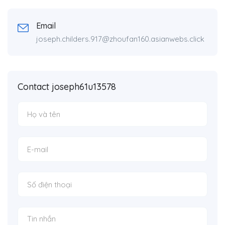
Email
joseph.childers.917@zhoufan160.asianwebs.click
Contact joseph61u13578