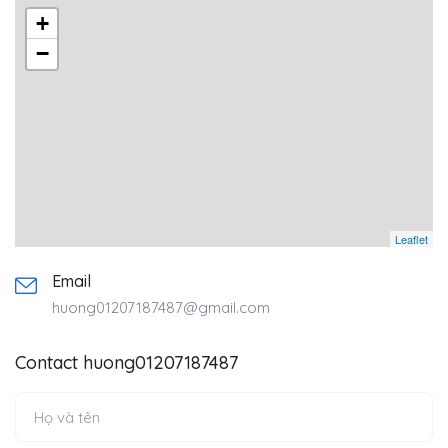
+
−
Leaflet
Email
huong01207187487@gmail.com
Contact huong01207187487