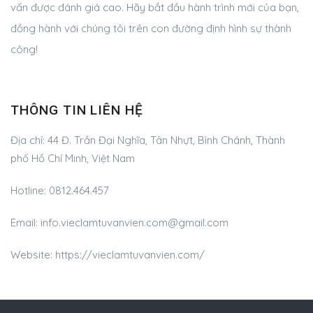
vấn được đánh giá cao. Hãy bắt đầu hành trình mới của bạn,
đồng hành với chúng tôi trên con đường định hình sự thành
công!
THÔNG TIN LIÊN HỆ
Địa chỉ:
44 Đ. Trần Đại Nghĩa, Tân Nhựt, Bình Chánh, Thành
phố Hồ Chí Minh, Việt Nam
Hotline:
0812.464.457
Email:
info.vieclamtuvanvien.com@gmail.com
Website: https://vieclamtuvanvien.com/