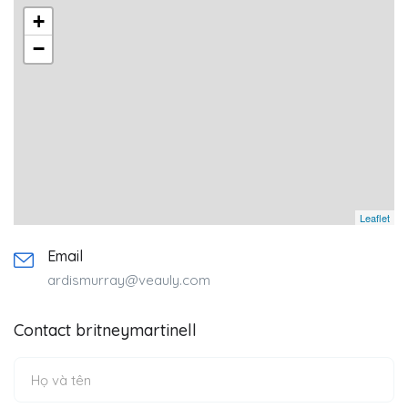
+
−
Leaflet
Email
ardismurray@veauly.com
Contact britneymartinell